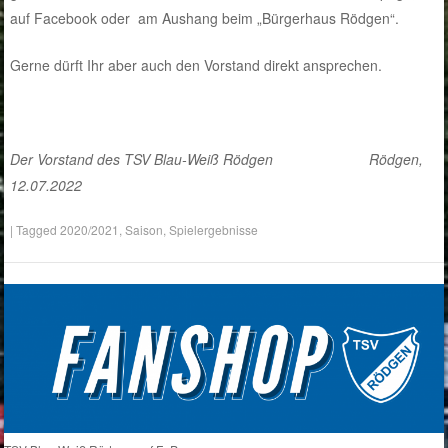
auf Facebook oder am Aushang beim „Bürgerhaus Rödgen“.
Gerne dürft Ihr aber auch den Vorstand direkt ansprechen.
Der Vorstand des TSV Blau-Weiß Rödgen Rödgen,
12.07.2022
|
Tagged
2020/2021
,
Saison
,
Spielergebnisse